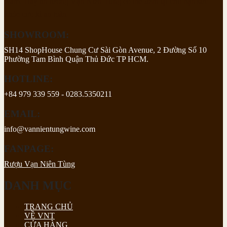
Nam. Hãy tin tưởng Vạn Niên Tùng có thể đem lại cho bạn sức
khỏe cực kì an toàn .
SHOWROOM:
SH14 ShopHouse Chung Cư Sài Gòn Avenue, 2 Đường Số 10
Phường Tam Bình Quận Thủ Đức TP HCM.
HOTLINE:
+84 979 339 559 - 0283.5350211
EMAIL:
info@vannientungwine.com
FANPAGE:
Rượu Vạn Niên Tùng
DANH MỤC
TRANG CHỦ
VỀ VNT
CỬA HÀNG