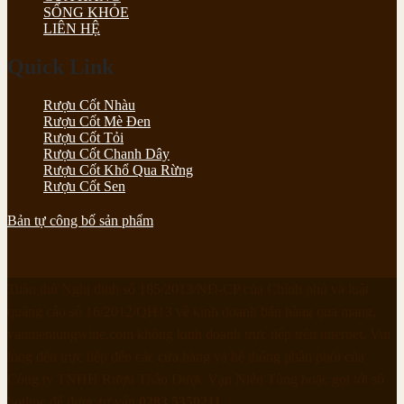
SỐNG KHỎE
LIÊN HỆ
Quick Link
Rượu Cốt Nhàu
Rượu Cốt Mè Đen
Rượu Cốt Tỏi
Rượu Cốt Chanh Dây
Rượu Cốt Khổ Qua Rừng
Rượu Cốt Sen
Bản tự công bố sản phẩm
Tuân thủ Nghị định số 185/2013/NĐ-CP của Chính phủ và luật
quảng cáo số 16/2012/QH13 về kinh doanh bán hàng qua mạng,
vannientungwine.com không kinh doanh trực tiếp trên internet. Vui
lòng đến trực tiếp đến các cửa hàng và hệ thống phân phối của
Công ty TNHH Rượu Thảo Dược Vạn Niên Tùng hoặc gọi tới số
hotline để được tư vấn
0283.5350211
.