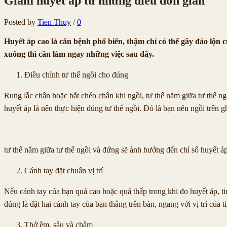
Giảm huyết áp từ những điều đơn giản
Posted by
Tien Thuy
/
0
Huyết áp cao là căn bệnh phổ biến, thậm chí có thể gây đảo lộn 
xuống thì cần làm ngay những việc sau đây.
Điều chỉnh tư thế ngồi cho đúng
Rung lắc chân hoặc bắt chéo chân khi ngồi, tư thế nằm giữa tư thế ng
huyết áp là nên thực hiện đúng tư thế ngồi. Đó là bạn nên ngồi trên
tư thế nằm giữa tư thế ngồi và đứng sẽ ảnh hưởng đến chỉ số huyết á
Cánh tay đặt chuẩn vị trí
Nếu cánh tay của bạn quá cao hoặc quá thấp trong khi đo huyết áp, ti
đúng là đặt hai cánh tay của bạn thẳng trên bàn, ngang với vị trí của t
Thở êm, sâu và chậm