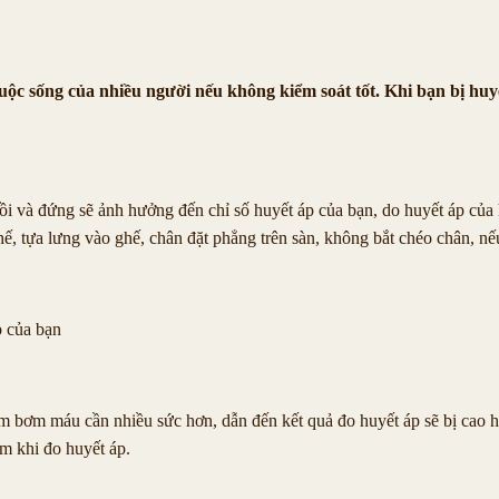
cuộc sống của nhiều người nếu không kiểm soát tốt. Khi bạn bị hu
ồi và đứng sẽ ảnh hưởng đến chỉ số huyết áp của bạn, do huyết áp của 
 ghế, tựa lưng vào ghế, chân đặt phẳng trên sàn, không bắt chéo chân,
p của bạn
m bơm máu cần nhiều sức hơn, dẫn đến kết quả đo huyết áp sẽ bị cao hơ
im khi đo huyết áp.