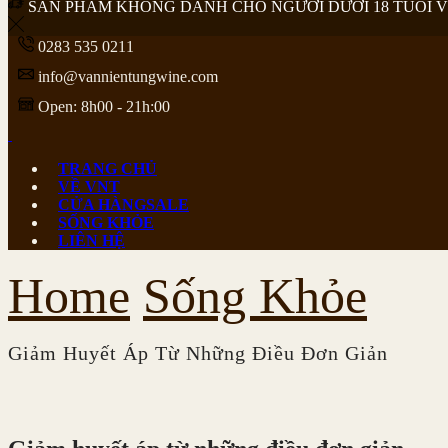
SẢN PHẨM KHÔNG DÀNH CHO NGƯỜI DƯỚI 18 TUỔI 
0283 535 0211
info@vannientungwine.com
Open: 8h00 - 21h:00
TRANG CHỦ
VỀ VNT
CỬA HÀNG
SALE
SỐNG KHỎE
LIÊN HỆ
Home
Sống Khỏe
Giảm Huyết Áp Từ Những Điều Đơn Giản