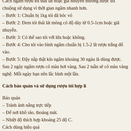
Cách ngâm rượu tỏi thái lát hoặc giã nhuyễn thường được ưa
chuộng sử dụng vì thời gian ngâm nhanh hơn.
– Bước 1: Chuẩn bị 1kg tỏi đã bóc vỏ
– Bước 2: Đem tỏi thái lát mỏng có độ dày từ 0.5-1cm hoặc giã
nhuyễn.
– Bước 3: Có thể sao tỏi với lửa hoặc không.
– Bước 4: Cho tỏi vào bình ngâm chuẩn bị 1.5-2 lít rượu trắng đổ
vào.
– Bước 5: Đậy nắp thật kín ngâm khoảng 30 ngàu là dùng được.
Sau 2 ngày ngâm rượu có màu hơi vàng. Sau 2 tuần sẽ có màu vàng
nghệ. Mỗi ngày bạn nên lắc bình một lần.
Cách bảo quản và sử dụng rượu tỏi hợp lí
Bảo quản
– Tránh ánh nắng trực tiếp
– Để nơi khô ráo, thoáng mát.
– Nhiệt độ thích hợp khoảng 25 độ C.
Cách dùng hiệu quả