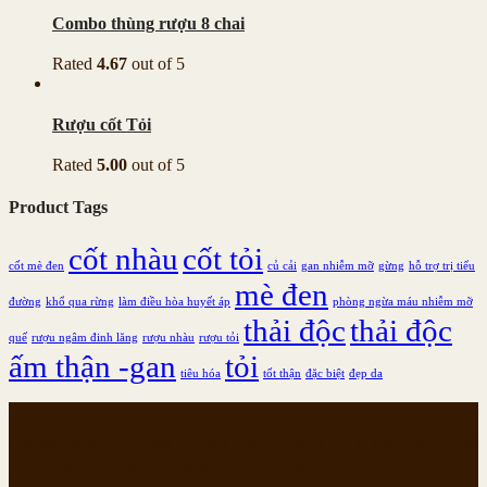
Combo thùng rượu 8 chai
Rated
4.67
out of 5
Rượu cốt Tỏi
Rated
5.00
out of 5
Product Tags
cốt nhàu
cốt tỏi
cốt mè đen
củ cải
gan nhiễm mỡ
gừng
hỗ trợ trị tiểu
mè đen
đường
khổ qua rừng
làm điều hòa huyết áp
phòng ngừa máu nhiễm mỡ
thải độc
thải độc
quế
rượu ngâm đinh lăng
rượu nhàu
rượu tỏi
ấm thận -gan
tỏi
tiêu hóa
tốt thận
đặc biệt
đẹp da
Các sản phẩm của công ty hoàn toàn 100% từ các vị thảo dược Việt
Nam. Hãy tin tưởng Vạn Niên Tùng có thể đem lại cho bạn sức