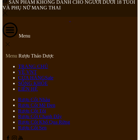
SẢN PHẨM KHÔNG DÀNH CHO NGƯỜI DƯỚI 18 TUỔI
VÀ PHỤ NỮ MANG THAI
Menu
Menu
Rượu Thảo Dược
TRANG CHỦ
VỀ VNT
CỬA HÀNG
Sale
SỐNG KHỎE
LIÊN HỆ
Rượu Cốt Nhàu
Rượu Cốt Mè Đen
Rượu Cốt Tỏi
Rượu Cốt Chanh Dây
Rượu Cốt Khổ Qua Rừng
Rượu Cốt Sen