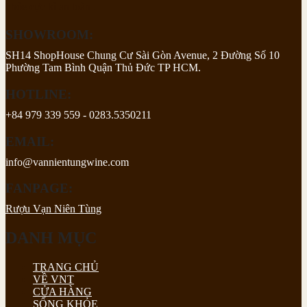
khỏe cực kì an toàn .
SHOWROOM:
SH14 ShopHouse Chung Cư Sài Gòn Avenue, 2 Đường Số 10
Phường Tam Bình Quận Thủ Đức TP HCM.
HOTLINE:
+84 979 339 559 - 0283.5350211
EMAIL:
info@vannientungwine.com
FANPAGE:
Rượu Vạn Niên Tùng
DANH MỤC
TRANG CHỦ
VỀ VNT
CỬA HÀNG
SỐNG KHỎE