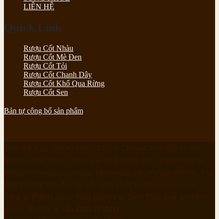
LIÊN HỆ
Quick Link
Rượu Cốt Nhàu
Rượu Cốt Mè Đen
Rượu Cốt Tỏi
Rượu Cốt Chanh Dây
Rượu Cốt Khổ Qua Rừng
Rượu Cốt Sen
Bản tự công bố sản phẩm
Tuân thủ Nghị định số 185/2013/NĐ-CP của Chính phủ và luật
quảng cáo số 16/2012/QH13 về kinh doanh bán hàng qua mạng,
vannientungwine.com không kinh doanh trực tiếp trên internet. Vui
lòng đến trực tiếp đến các cửa hàng và hệ thống phân phối của
Công ty TNHH Rượu Thảo Dược Vạn Niên Tùng hoặc gọi tới số
hotline để được tư vấn
0283.5350211
.