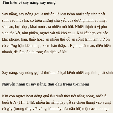
Tìm hiểu về say nắng, say nóng
Say nắng, say nóng gọi là thử ôn, là lọai bệnh nhiệt cấp tính phát
sinh vào mùa hạ, có triệu chứng chủ yếu của dương minh vị nhiệt:
sốt cao, bực dọc, khát nước, ra nhiều mồ hôi. Nhiệt thịnh ở vị phủ
sinh táo kết, tâm phiền, người vật vã khó chịu. Khi kết hợp với các
khí: phong, hàn, thấp hoặc ăn nhiều thứ đồ ăn sống lạnh làm thử ôn
có chứng hậu kiêm thấp, kiêm hàn thấp… Bệnh phát mau, diễn biến
nhanh, dễ làm tổn thương tân dịch và khí.
Say nắng, say nóng gọi là thử ôn, là lọai bệnh nhiệt cấp tính phát si
Nguyên nhân bị say nắng, đau đầu trong trời nóng
Khi con người hoạt động quá lâu dưới thời tiết nắng nóng, nhất là
buổi trưa (11h -14h), nhiều tia nắng gay gắt sẽ chiếu thẳng vào vùng
cổ gáy (tương ứng với vùng hành tủy của não bộ) một cách liên tục