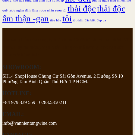
đường
khổ qua rừng
làm điều hòa huyết áp
phòng ngừa máu nhiễm mỡ
thải độc
thải độc
quế
rượu ngâm đinh lăng
rượu nhàu
rượu tỏi
ấm thận -gan
tỏi
tiêu hóa
tốt thận
đặc biệt
đẹp da
Các sản phẩm của công ty hoàn toàn 100% từ các vị thảo dược Việt
Nam. Hãy tin tưởng Vạn Niên Tùng có thể đem lại cho bạn sức
khỏe cực kì an toàn .
SHOWROOM:
SH14 ShopHouse Chung Cư Sài Gòn Avenue, 2 Đường Số 10
Phường Tam Bình Quận Thủ Đức TP HCM.
HOTLINE:
+84 979 339 559 - 0283.5350211
EMAIL:
info@vannientungwine.com
FANPAGE: