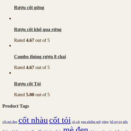
Rượu cốt gừng
Rượu cốt khổ qua rừng
Rated
4.67
out of 5
Combo thùng rượu 8 chai
Rated
4.67
out of 5
Rượu cốt Tỏi
Rated
5.00
out of 5
Product Tags
cốt nhàu
cốt tỏi
cốt mè đen
củ cải
gan nhiễm mỡ
gừng
hỗ trợ trị tiểu
mè đen