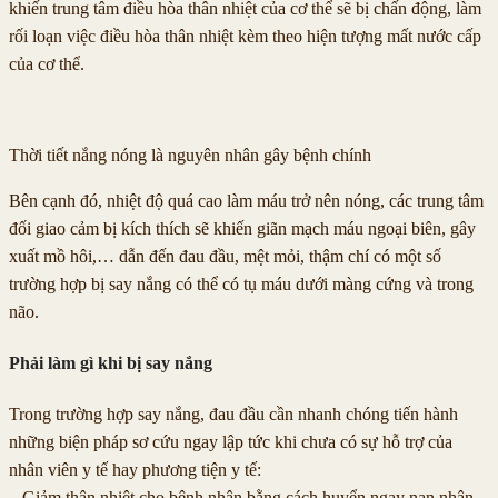
khiến trung tâm điều hòa thân nhiệt của cơ thể sẽ bị chấn động, làm
rối loạn việc điều hòa thân nhiệt kèm theo hiện tượng mất nước cấp
của cơ thể.
Thời tiết nắng nóng là nguyên nhân gây bệnh chính
Bên cạnh đó, nhiệt độ quá cao làm máu trở nên nóng, các trung tâm
đối giao cảm bị kích thích sẽ khiến giãn mạch máu ngoại biên, gây
xuất mồ hôi,… dẫn đến đau đầu, mệt mỏi, thậm chí có một số
trường hợp bị say nắng có thể có tụ máu dưới màng cứng và trong
não.
Phải làm gì khi bị say nắng
Trong trường hợp say nắng, đau đầu cần nhanh chóng tiến hành
những biện pháp sơ cứu ngay lập tức khi chưa có sự hỗ trợ của
nhân viên y tế hay phương tiện y tế:
– Giảm thân nhiệt cho bệnh nhân bằng cách huyển ngay nạn nhân