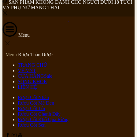
SẢN PHẨM KHÔNG DÀNH CHO NGƯỜI DƯỚI 18 TUỔI
VÀ PHỤ NỮ MANG THAI
Menu
Menu
Rượu Thảo Dược
TRANG CHỦ
VỀ VNT
CỬA HÀNG
Sale
SỐNG KHỎE
LIÊN HỆ
Rượu Cốt Nhàu
Rượu Cốt Mè Đen
Rượu Cốt Tỏi
Rượu Cốt Chanh Dây
Rượu Cốt Khổ Qua Rừng
Rượu Cốt Sen