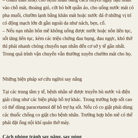
vào chỗ mát, thoáng gió, cởi bỏ bớt quần áo, cho uống nước mát có
pha muối, chườm lạnh bằng khăn mát hoặc nước đá ở những vị trí
có động mạch lớn đi gần ngoài da như nách, bẹn, cổ.
– Nếu nạn nhân hôn mê không uống được nước hoặc nôn liên tục,
sốt tăng liên tục, kèm các triệu chứng đau bụng, đau ngực, khó thở
thì phải nhanh chóng chuyển nạn nhân đến cơ sở y tế gần nhất.
Trong quá trình vận chuyển vẫn thường xuyên chườm mát cho họ.
Những biện pháp sơ cứu ngừoi say nắng
Tại các trung tâm y tế, bệnh nhân sẽ được truyền bù nước và điện
giải cũng như các biện pháp hỗ trợ khác. Trong trường hợp sốt cao
có thể dùng paracetamol để hỗ trợ hạ sốt. Nếu có co giật phải dùng
các thuốc chống co giật cho bệnh nhân. Trường hợp hôn mê có thể
phải đặt ống nội khí quản thở máy.
Cách phòng tránh say nắng, say nóng