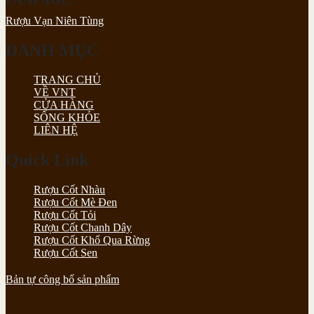
Rượu Vạn Niên Tùng
DANH MỤC
TRANG CHỦ
VỀ VNT
CỬA HÀNG
SỐNG KHỎE
LIÊN HỆ
Quick Link
Rượu Cốt Nhàu
Rượu Cốt Mè Đen
Rượu Cốt Tỏi
Rượu Cốt Chanh Dây
Rượu Cốt Khổ Qua Rừng
Rượu Cốt Sen
Bản tự công bố sản phẩm