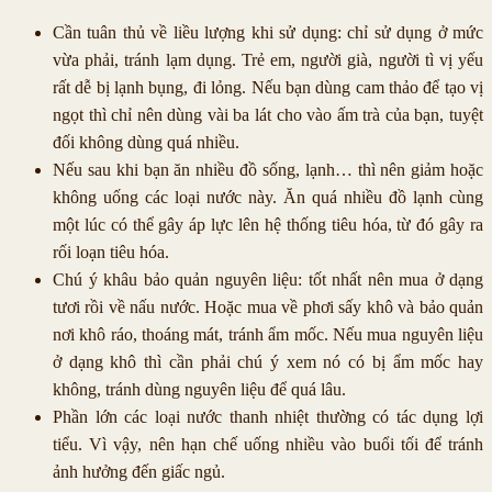
Cần tuân thủ về liều lượng khi sử dụng: chỉ sử dụng ở mức
vừa phải, tránh lạm dụng. Trẻ em, người già, người tì vị yếu
rất dễ bị lạnh bụng, đi lỏng. Nếu bạn dùng cam thảo để tạo vị
ngọt thì chỉ nên dùng vài ba lát cho vào ấm trà của bạn, tuyệt
đối không dùng quá nhiều.
Nếu sau khi bạn ăn nhiều đồ sống, lạnh… thì nên giảm hoặc
không uống các loại nước này. Ăn quá nhiều đồ lạnh cùng
một lúc có thể gây áp lực lên hệ thống tiêu hóa, từ đó gây ra
rối loạn tiêu hóa.
Chú ý khâu bảo quản nguyên liệu: tốt nhất nên mua ở dạng
tươi rồi về nấu nước. Hoặc mua về phơi sấy khô và bảo quản
nơi khô ráo, thoáng mát, tránh ẩm mốc. Nếu mua nguyên liệu
ở dạng khô thì cần phải chú ý xem nó có bị ẩm mốc hay
không, tránh dùng nguyên liệu để quá lâu.
Phần lớn các loại nước thanh nhiệt thường có tác dụng lợi
tiểu. Vì vậy, nên hạn chế uống nhiều vào buổi tối để tránh
ảnh hưởng đến giấc ngủ.