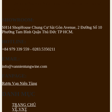
Nam. Hãy tin tưởng Vạn Niên Tùng có thể đem lại cho bạn sức
khỏe cực kì an toàn .
SHOWROOM:
SH14 ShopHouse Chung Cư Sài Gòn Avenue, 2 Đường Số 10
Phường Tam Bình Quận Thủ Đức TP HCM.
HOTLINE:
+84 979 339 559 - 0283.5350211
EMAIL:
info@vannientungwine.com
FANPAGE:
Rượu Vạn Niên Tùng
DANH MỤC
TRANG CHỦ
VỀ VNT