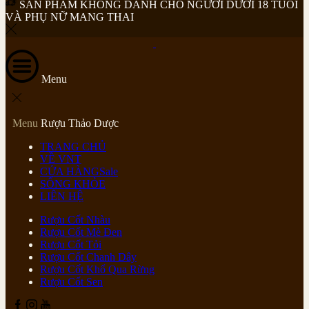
SẢN PHẨM KHÔNG DÀNH CHO NGƯỜI DƯỚI 18 TUỔI
VÀ PHỤ NỮ MANG THAI
Menu
Menu
Rượu Thảo Dược
TRANG CHỦ
VỀ VNT
CỬA HÀNG
Sale
SỐNG KHỎE
LIÊN HỆ
Rượu Cốt Nhàu
Rượu Cốt Mè Đen
Rượu Cốt Tỏi
Rượu Cốt Chanh Dây
Rượu Cốt Khổ Qua Rừng
Rượu Cốt Sen