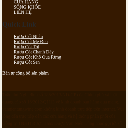
CỬA HÀNG
SỐNG KHỎE
LIÊN HỆ
Quick Link
Rượu Cốt Nhàu
Rượu Cốt Mè Đen
Rượu Cốt Tỏi
Rượu Cốt Chanh Dây
Rượu Cốt Khổ Qua Rừng
Rượu Cốt Sen
Bản tự công bố sản phẩm
Tuân thủ Nghị định số 185/2013/NĐ-CP của Chính phủ và luật
quảng cáo số 16/2012/QH13 về kinh doanh bán hàng qua mạng,
vannientungwine.com không kinh doanh trực tiếp trên internet. Vui
lòng đến trực tiếp đến các cửa hàng và hệ thống phân phối của
Công ty TNHH Rượu Thảo Dược Vạn Niên Tùng hoặc gọi tới số