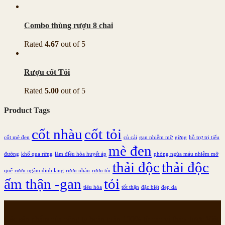
Combo thùng rượu 8 chai
Rated
4.67
out of 5
Rượu cốt Tỏi
Rated
5.00
out of 5
Product Tags
cốt nhàu
cốt tỏi
cốt mè đen
củ cải
gan nhiễm mỡ
gừng
hỗ trợ trị tiểu
mè đen
đường
khổ qua rừng
làm điều hòa huyết áp
phòng ngừa máu nhiễm mỡ
thải độc
thải độc
quế
rượu ngâm đinh lăng
rượu nhàu
rượu tỏi
ấm thận -gan
tỏi
tiêu hóa
tốt thận
đặc biệt
đẹp da
Các sản phẩm của công ty hoàn toàn 100% từ các vị thảo dược Việt