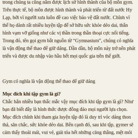
trong chúng ta cũng nắm được lịch sử hình thành của bộ môn gym.
Trên thực tế, bộ môn được hình thành và phát triển từ đất nước Hy
Lạp, bởi vì người xưa luôn đề cao việc bảo vệ đất nước. Chính vì
thế họ dành rất nhiều luyện tập để sở hữu sức khỏe dẻo dai, thân
hình vạm vỡ giống như các vị thần trong thần thoại cực nổi tiếng.
Trong đó, tên gọi gym bắt nguồn từ “Gymnasium”, chúng có nghĩa
là vận động thể thao để giữ dáng. Dần dần, bộ môn này trở nên phát
triển và được du nhập vào hầu hết mọi quốc gia trên thế giới.
Gym có nghĩa là vận động thể thao để giữ dáng
Mục đích khi tập gym là gì?
Chắc hẳn nhiều bạn thắc mắc vậy mục đích khi tập gym là gì? Như
bạn đã biết đây là hình thức được đông đảo mọi người lựa chọn.
Mục đích chính khi tham gia luyện tập đó là duy trì vóc dáng thon
thả, săn chắc, sức khỏe dẻo dai. Bên cạnh đó, sau khi tập, gymer sẽ
cảm thấy thoải mái, vui vẻ, giải tỏa hết những căng thẳng, mệt mỏi