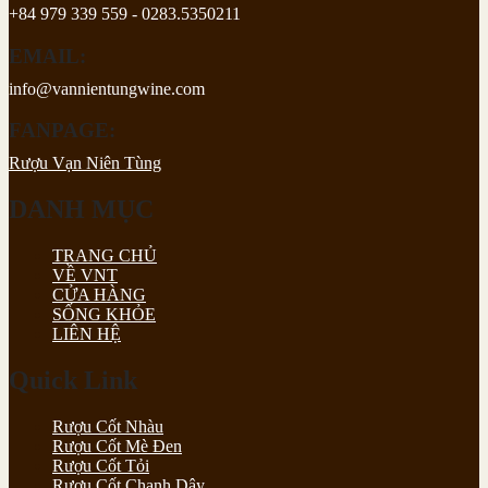
+84 979 339 559 - 0283.5350211
EMAIL:
info@vannientungwine.com
FANPAGE:
Rượu Vạn Niên Tùng
DANH MỤC
TRANG CHỦ
VỀ VNT
CỬA HÀNG
SỐNG KHỎE
LIÊN HỆ
Quick Link
Rượu Cốt Nhàu
Rượu Cốt Mè Đen
Rượu Cốt Tỏi
Rượu Cốt Chanh Dây