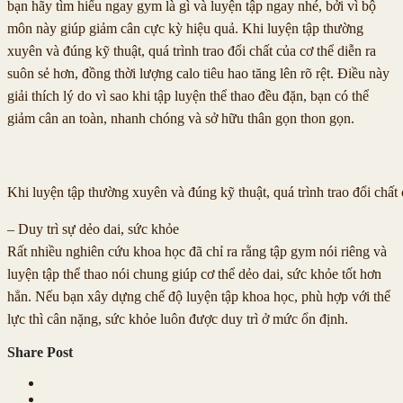
bạn hãy tìm hiểu ngay gym là gì và luyện tập ngay nhé, bởi vì bộ
môn này giúp giảm cân cực kỳ hiệu quả. Khi luyện tập thường
xuyên và đúng kỹ thuật, quá trình trao đổi chất của cơ thể diễn ra
suôn sẻ hơn, đồng thời lượng calo tiêu hao tăng lên rõ rệt. Điều này
giải thích lý do vì sao khi tập luyện thể thao đều đặn, bạn có thể
giảm cân an toàn, nhanh chóng và sở hữu thân gọn thon gọn.
Khi luyện tập thường xuyên và đúng kỹ thuật, quá trình trao đổi chất 
– Duy trì sự dẻo dai, sức khỏe
Rất nhiều nghiên cứu khoa học đã chỉ ra rằng tập gym nói riêng và
luyện tập thể thao nói chung giúp cơ thể dẻo dai, sức khỏe tốt hơn
hẳn. Nếu bạn xây dựng chế độ luyện tập khoa học, phù hợp với thể
lực thì cân nặng, sức khỏe luôn được duy trì ở mức ổn định.
Share Post