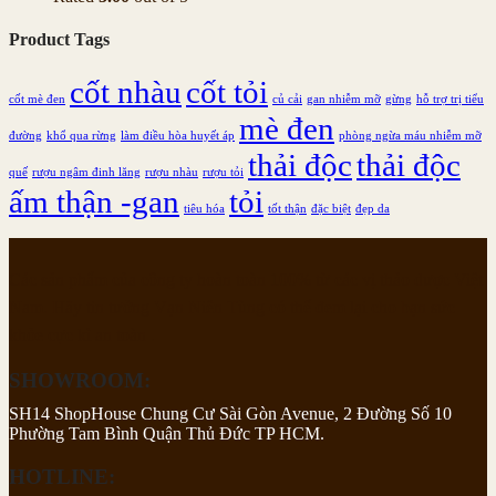
Product Tags
cốt nhàu
cốt tỏi
cốt mè đen
củ cải
gan nhiễm mỡ
gừng
hỗ trợ trị tiểu
mè đen
đường
khổ qua rừng
làm điều hòa huyết áp
phòng ngừa máu nhiễm mỡ
thải độc
thải độc
quế
rượu ngâm đinh lăng
rượu nhàu
rượu tỏi
ấm thận -gan
tỏi
tiêu hóa
tốt thận
đặc biệt
đẹp da
Các sản phẩm của công ty hoàn toàn 100% từ các vị thảo dược Việt
Nam. Hãy tin tưởng Vạn Niên Tùng có thể đem lại cho bạn sức
khỏe cực kì an toàn .
SHOWROOM:
SH14 ShopHouse Chung Cư Sài Gòn Avenue, 2 Đường Số 10
Phường Tam Bình Quận Thủ Đức TP HCM.
HOTLINE: