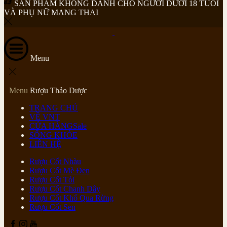
SẢN PHẨM KHÔNG DÀNH CHO NGƯỜI DƯỚI 18 TUỔI
VÀ PHỤ NỮ MANG THAI
Menu
Menu
Rượu Thảo Dược
TRANG CHỦ
VỀ VNT
CỬA HÀNG
Sale
SỐNG KHỎE
LIÊN HỆ
Rượu Cốt Nhàu
Rượu Cốt Mè Đen
Rượu Cốt Tỏi
Rượu Cốt Chanh Dây
Rượu Cốt Khổ Qua Rừng
Rượu Cốt Sen